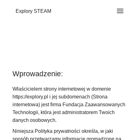
do
Przejdź
do
treści
Explory STEAM
treści
Wprowadzenie:
Właścicielem strony internetowej w domenie
https://explory.pl
i jej subdomenach (Strona
internetowa) jest firma Fundacja Zaawansowanych
Technologii, która jest administratorem Twoich
danych osobowych.
Niniejsza Polityka prywatności określa, w jaki
sposób przetwarzamy informacje gromadzone na