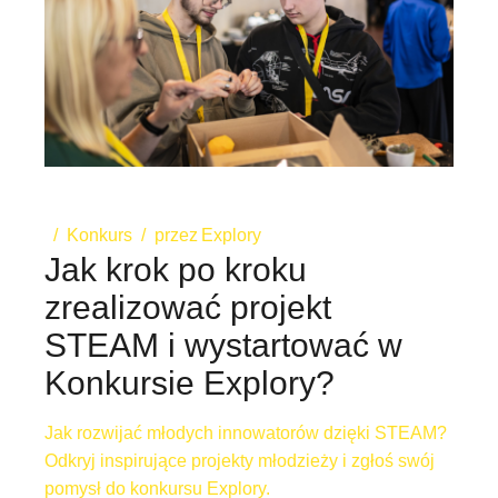
Konkurs
przez
Explory
Jak krok po kroku
zrealizować projekt
STEAM i wystartować w
Konkursie Explory?
Jak rozwijać młodych innowatorów dzięki STEAM?
Odkryj inspirujące projekty młodzieży i zgłoś swój
pomysł do konkursu Explory.