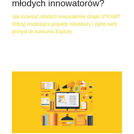
młodych innowatorów?
Jak rozwijać młodych innowatorów dzięki STEAM?
Odkryj inspirujące projekty młodzieży i zgłoś swój
pomysł do konkursu Explory.