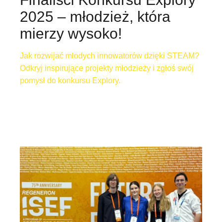
2025 – młodzież, która
mierzy wysoko!
Jak rozwijać młodych innowatorów dzięki STEAM?
Odkryj inspirujące projekty młodzieży i zgłoś swój
pomysł do konkursu Explory.