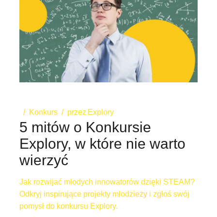
Konkurs
przez
Explory
5 mitów o Konkursie
Explory, w które nie warto
wierzyć
Jak rozwijać młodych innowatorów dzięki STEAM?
Odkryj inspirujące projekty młodzieży i zgłoś swój
pomysł do konkursu Explory.