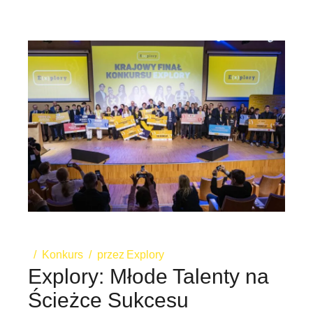
Konkurs
przez
Explory
Explory: Młode Talenty na
Ścieżce Sukcesu