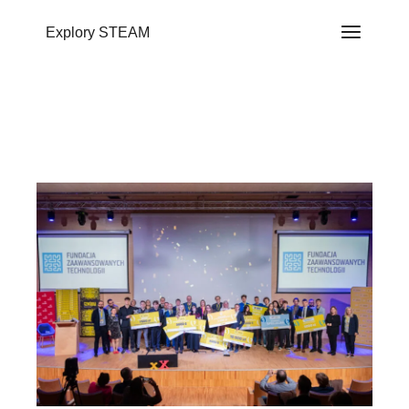
do
treści
Explory STEAM