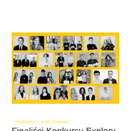
Konkurs
przez
Explory
Finaliści Konkursu Explory