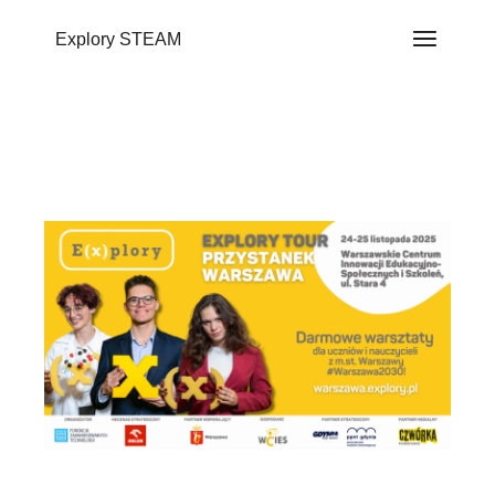
do
treści
Explory STEAM