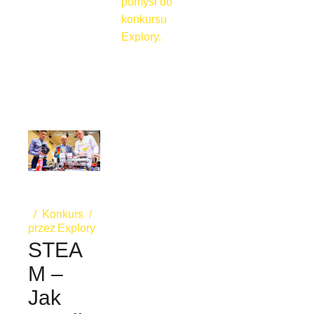
pomysł do
konkursu
Explory.
Konkurs
przez
Explory
STEA
M –
Jak