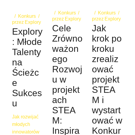
Konkurs
Konkurs
Konkurs
przez
Explory
przez
Explory
przez
Explory
Cele
Jak
Explory
Zrówno
krok po
: Młode
ważon
kroku
Talenty
ego
zrealiz
na
Rozwoj
ować
Ścieżc
u w
projekt
e
projekt
STEA
Sukces
ach
M i
u
STEA
wystart
Jak rozwijać
M:
ować w
młodych
Inspira
Konkur
innowatorów