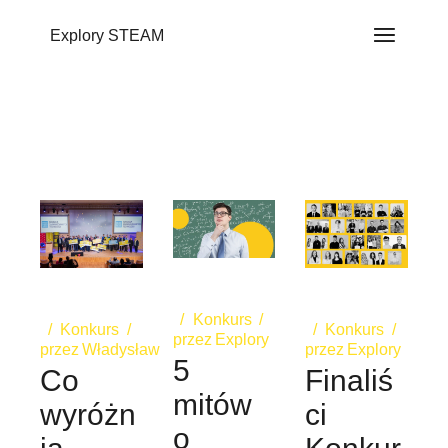
do
treści
Explory STEAM
Konkurs
Konkurs
Konkurs
przez
Explory
przez
Władysław
przez
Explory
5
Co
Finaliś
mitów
wyróżn
ci
o