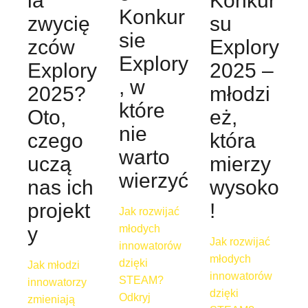
ia
Konkur
Konkur
zwycię
su
sie
zców
Explory
Explory
Explory
2025 –
, w
2025?
młodzi
które
Oto,
eż,
nie
czego
która
warto
uczą
mierzy
wierzyć
nas ich
wysoko
projekt
!
Jak rozwijać
młodych
y
Jak rozwijać
innowatorów
młodych
dzięki
Jak młodzi
innowatorów
STEAM?
innowatorzy
dzięki
Odkryj
zmieniają