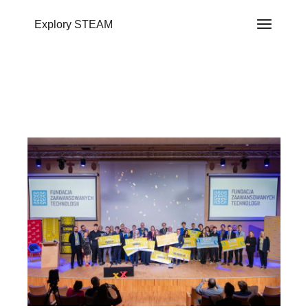
do
treści
Explory STEAM