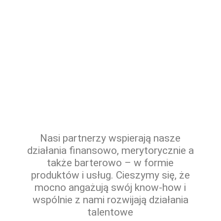
Partnerstwo Regionalne
Dedykowane samorządom, które chcą wspierać
talenty w swoim regionie oraz firmom, które
działają i promują się w swoim otoczeniu
społeczno-gospodarczym
Nasi partnerzy wspierają nasze
działania finansowo, merytorycznie a
także barterowo – w formie
produktów i usług. Cieszymy się, że
mocno angażują swój know-how i
wspólnie z nami rozwijają działania
talentowe