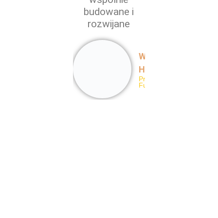
budowane i
rozwijane
Władysław P.
Halbersztadt
Prezes Zarządu,
Fundator