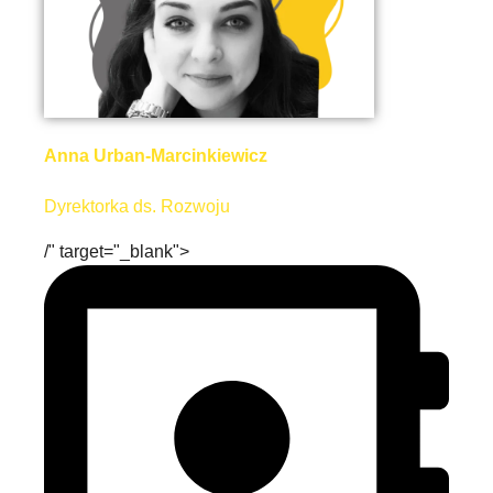
Anna Urban-Marcinkiewicz
Dyrektorka ds. Rozwoju
/" target="_blank">