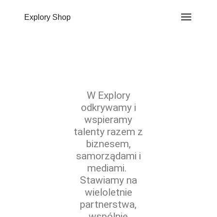
do
treści
Explory Shop
W Explory
odkrywamy i
wspieramy
talenty razem z
biznesem,
samorządami i
mediami.
Stawiamy na
wieloletnie
partnerstwa,
wspólnie