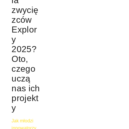
ia
zwycię
zców
Explor
y
2025?
Oto,
czego
uczą
nas ich
projekt
y
Jak młodzi
innowatorzy