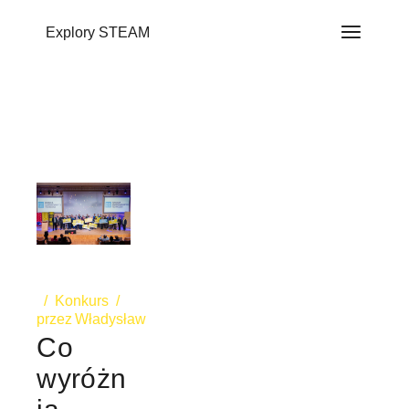
do
treści
Explory STEAM
Konkurs
przez
Władysław
Co
wyróżn